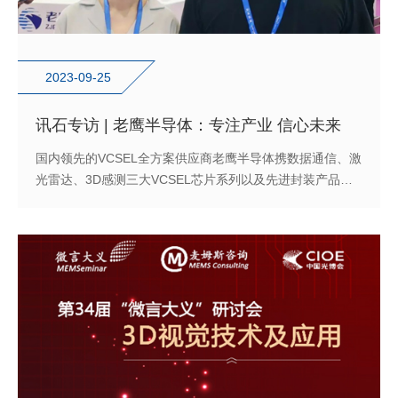
2023-09-25
讯石专访 | 老鹰半导体：专注产业 信心未来
国内领先的VCSEL全方案供应商老鹰半导体携数据通信、激
光雷达、3D感测三大VCSEL芯片系列以及先进封装产品亮
相CIOE 2023，讯石走进老鹰半导体展台，专访董事长边迪
斐，领会老鹰半导体的蓬勃生命力。